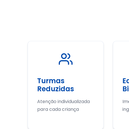
Turmas
E
Reduzidas
B
Atenção individualizada
Im
para cada criança
ing