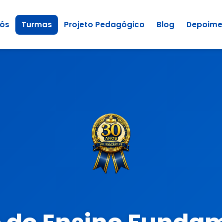
Nós
Turmas
Projeto Pedagógico
Blog
Depoime