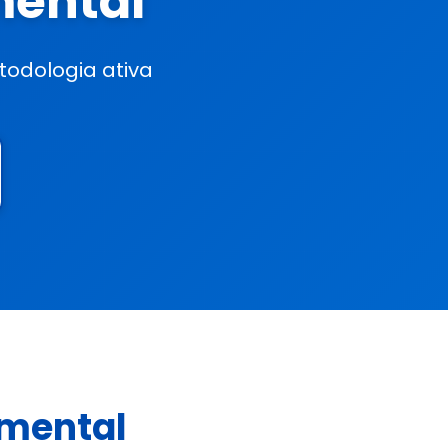
mental
odologia ativa
amental