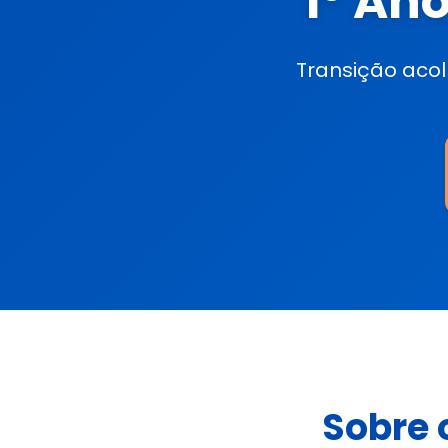
1º An
Transição aco
Sobre 